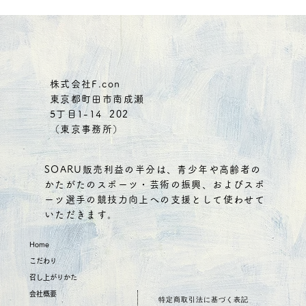
しんどい疲れのときの回復力！手放せま
せん
株式会社F.con
東京都町田市南成瀬
5丁目1-14 202
（東京事務所）
SOARU販売利益の半分は、青少年や高齢者の
かたがたのスポーツ・芸術の振興、およびスポ
ーツ選手の競技力向上への支援として使わせて
いただきます。
Home
こだわり
召し上がりかた
会社概要
特定商取引法に基づく表記