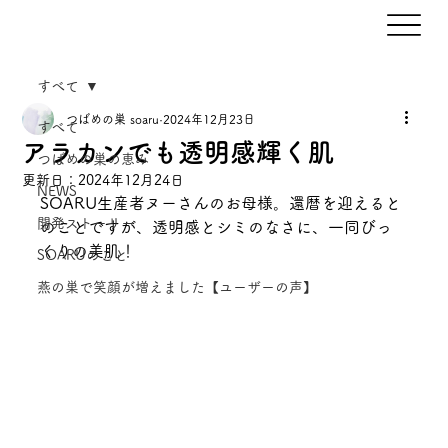
すべて
つばめの巣 soaru
2024年12月23日
すべて
アラカンでも透明感輝く肌
つばめの巣の恵み
更新日：
2024年12月24日
NEWS
SOARU生産者ヌーさんのお母様。還暦を迎えると
開発ストーリー
のことですが、透明感とシミのなさに、一同びっ
くりの美肌！
SOARUのこと
燕の巣で笑顔が増えました【ユーザーの声】