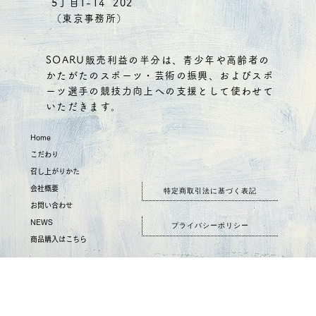
5丁目1-14 202
（東京事務所）
SOARU販売利益の半分は、青少年や高齢者の
かたがたのスポーツ・芸術の振興、およびスポ
ーツ選手の競技力向上への支援として使わせて
いただきます。
Home
こだわり
召し上がりかた
会社概要
特定商取引法に基づく表記
お問い合わせ
NEWS
​プライバシーポリシー
商品購入はこちら