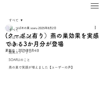
すべて
つばめの巣 soaru
2025年8月2日
すべて
(クーポン有り）燕の巣効果を実感
つばめの巣の恵み
できる3か月分が登場
NEWS
更新日：
2025年8月4日
開発ストーリー
SOARUのこと
燕の巣で笑顔が増えました【ユーザーの声】