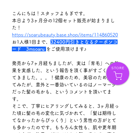
こんにちは！スタッフよもぎです。
本日より3ヶ月分の12個セット販売が始まりまし
た！
https://soarubeauty.base.shop/items/114860520
お1人様1回まで、
32400円引きとなるクーポンコ
ード　3msoaru 
をご使用頂けます♪
発売から7ヶ月経ちましたが、実は「育毛」への効
STORE
果を実感した、という報告を頂く事がすごく増え
てきました。。。！健康のため、美容のため始め
てみたが、意外と一番効いているのはノーマーク
だった髪の毛かも、というコメントを頂いてま
す。
そこで、丁寧にヒアリングしてみると、3ヶ月経っ
た頃に髪の毛の変化に気づかれて、「髪は期待し
てなかったからびっくり」という男性の方がとて
も多かったのです。もちろん女性も、肌や更年期