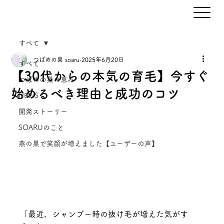
すべて
つばめの巣 soaru
2025年6月20日
すべて
【30代からの本気の育毛】今すぐ
つばめの巣の恵み
始めるべき理由と成功のコツ
NEWS
開発ストーリー
SOARUのこと
燕の巣で笑顔が増えました【ユーザーの声】
「最近、シャンプー時の抜け毛が増えた気がす