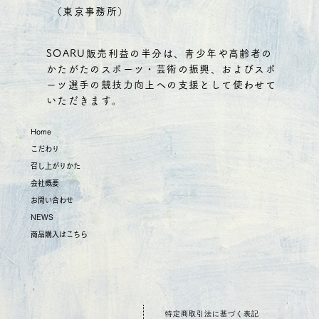
（東京事務所）
SOARU販売利益の半分は、青少年や高齢者の
かたがたのスポーツ・芸術の振興、およびスポ
ーツ選手の競技力向上への支援として使わせて
いただきます。
Home
こだわり
召し上がりかた
会社概要
お問い合わせ
NEWS
商品購入はこちら
特定商取引法に基づく表記