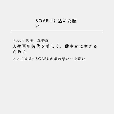
SOARUに込めた願
い
​F.con 代表 森秀春
人生百年時代を美しく、健やかに生きる
ために
＞＞ご挨拶～SOARU創業の想い～を読む