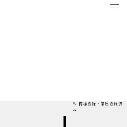
※ 商標登録・意匠登録済
み