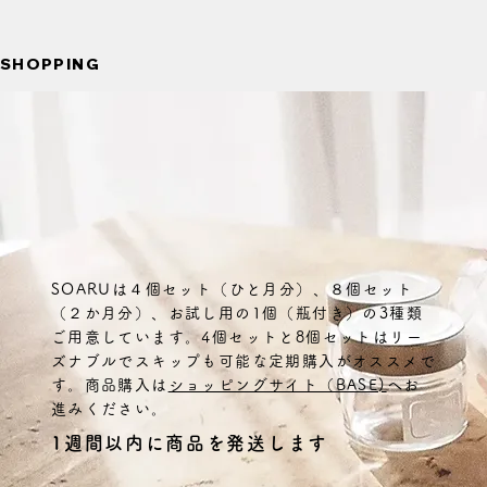
SHOPPING
SOARUは４個セット（ひと月分）、８個セット
（２か月分）、お試し用の1個（瓶付き）の3種類
ご用意しています。4個セットと8個セットはリー
ズナブルでスキップも可能な定期購入がオススメで
す。商品購入は
ショッピングサイト（BASE)
へお
進みください。
1週間以内に商品を発送します