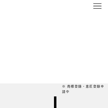
※ 商標登録・意匠登録申
請中