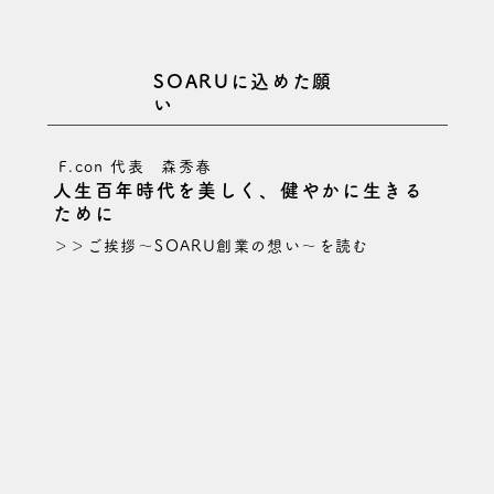
SOARUに込めた願
い
​F.con 代表 森秀春
人生百年時代を美しく、健やかに生きる
ために
＞＞ご挨拶～SOARU創業の想い～を読む