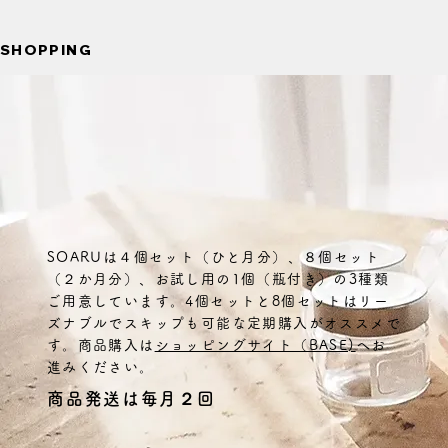
SHOPPING
SOARUは４個セット（ひと月分）、８個セット
（２か月分）、お試し用の1個（瓶付き）の3種類
ご用意しています。4個セットと8個セットはリー
ズナブルでスキップも可能な定期購入がオススメで
す。商品購入は
ショッピングサイト（BASE)
へお
進みください。
商品発送は毎月２回