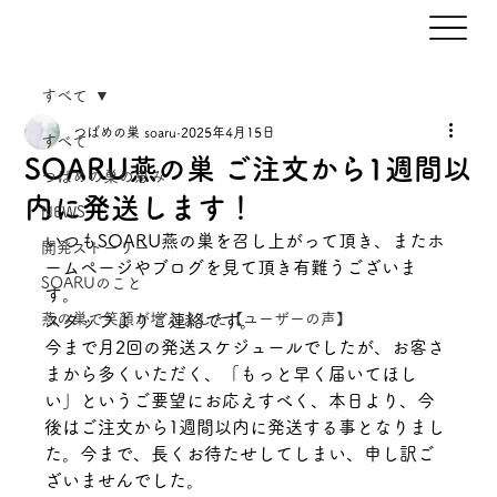
すべて
つばめの巣 soaru
2025年4月15日
すべて
SOARU燕の巣 ご注文から1週間以
つばめの巣の恵み
内に発送します！
NEWS
いつもSOARU燕の巣を召し上がって頂き、またホ
開発ストーリー
ームページやブログを見て頂き有難うございま
SOARUのこと
す。
燕の巣で笑顔が増えました【ユーザーの声】
スタッフよりご連絡です。
今まで月2回の発送スケジュールでしたが、お客さ
まから多くいただく、「もっと早く届いてほし
い」というご要望にお応えすべく、本日より、今
後はご注文から1週間以内に発送する事となりまし
た。今まで、長くお待たせしてしまい、申し訳ご
ざいませんでした。