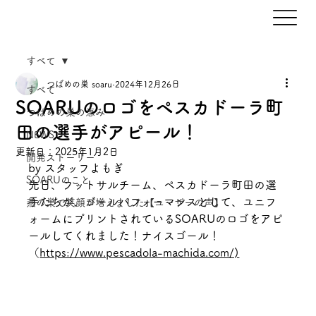
すべて
つばめの巣 soaru
2024年12月26日
すべて
SOARUのロゴをペスカドーラ町
つばめの巣の恵み
田の選手がアピール！
NEWS
更新日：
2025年1月2日
開発ストーリー
by スタッフよもぎ
SOARUのこと
先日、フットサルチーム、ペスカドーラ町田の選
手たちが、ゴールパフォーマンスとして、ユニフ
燕の巣で笑顔が増えました【ユーザーの声】
ォームにプリントされているSOARUのロゴをアピ
ールしてくれました！ナイスゴール！
（
https://www.pescadola-machida.com/)